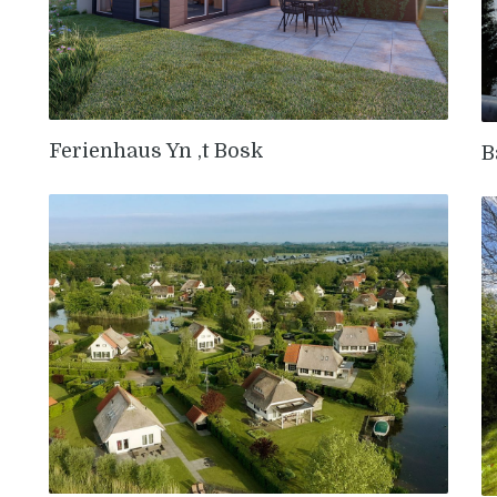
Ferienhaus Yn ‚t Bosk
B