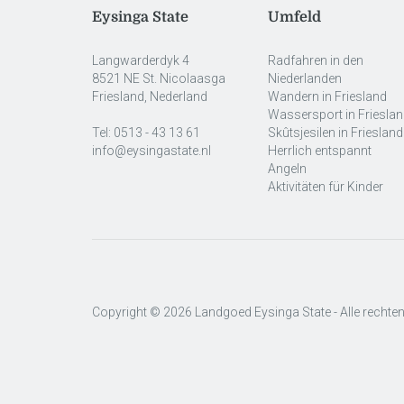
Eysinga State
Umfeld
Langwarderdyk 4
Radfahren in den
8521 NE St. Nicolaasga
Niederlanden
Friesland, Nederland
Wandern in Friesland
Wassersport in Friesla
Tel:
0513 - 43 13 61
Skûtsjesilen in Friesland
info@eysingastate.nl
Herrlich entspannt
Angeln
Aktivitäten für Kinder
Copyright © 2026 Landgoed Eysinga State - Alle recht