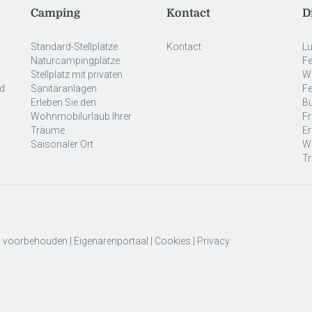
Camping
Kontact
D
Standard-Stellplätze
Kontact
Lu
Naturcampingplätze
Fe
Stellplatz mit privaten
W
nd
Sanitäranlagen
Fe
Erleben Sie den
B
Wohnmobilurlaub Ihrer
Fr
Träume
Er
Saisonaler Ort
Wo
T
en voorbehouden |
Eigenarenportaal
|
Cookies
|
Privacy