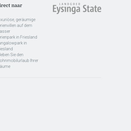
irect naar
xuriöse, geräumige
rienvillen auf dem
asser
rienpark in Friesland
ungalowpark in
iesland
leben Sie den
hnmobilurlaub Ihrer
räume