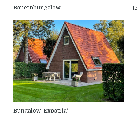
Bauernbungalow
L
Bungalow ‚Expatria‘