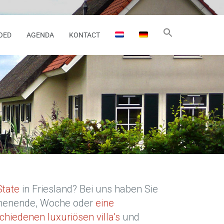
OED
AGENDA
KONTACT
State
in Friesland? Bei uns haben Sie
ochenende, Woche oder
eine
chiedenen luxuriösen villa’s
und