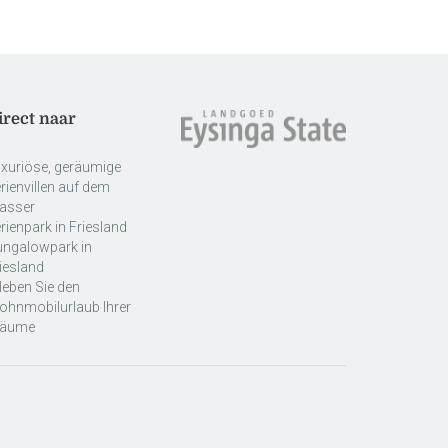
irect naar
xuriöse, geräumige
rienvillen auf dem
asser
rienpark in Friesland
ungalowpark in
iesland
leben Sie den
hnmobilurlaub Ihrer
räume