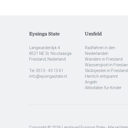
Eysinga State
Umfeld
Langwarderdyk 4
Radfahren in den
8521 NE St. Nicolaasga
Niederlanden
Friesland, Nederland
Wandern in Friesland
Wassersport in Friesla
Tel:
0513 - 43 13 61
Skûtsjesilen in Friesland
info@eysingastate.nl
Herrlich entspannt
Angeln
Aktivitäten für Kinder
Copyright © 2026 Landgoed Eysinga State - Alle recht