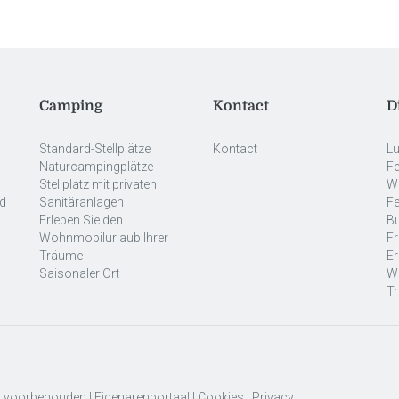
Camping
Kontact
D
Standard-Stellplätze
Kontact
Lu
Naturcampingplätze
Fe
Stellplatz mit privaten
W
nd
Sanitäranlagen
Fe
Erleben Sie den
B
Wohnmobilurlaub Ihrer
Fr
Träume
Er
Saisonaler Ort
Wo
T
en voorbehouden |
Eigenarenportaal
|
Cookies
|
Privacy