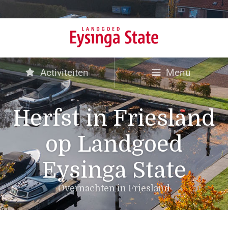
Activiteiten
Menu
Herfst in Friesland
op Landgoed
Eysinga State
Overnachten in Friesland