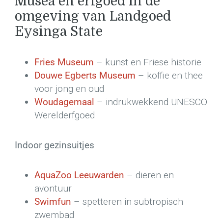
Musea en erfgoed in de
omgeving van Landgoed
Eysinga State
Fries Museum
– kunst en Friese historie
Douwe Egberts Museum
– koffie en thee
voor jong en oud
Woudagemaal
– indrukwekkend UNESCO
Werelderfgoed
Indoor gezinsuitjes
AquaZoo Leeuwarden
– dieren en
avontuur
Swimfun
– spetteren in subtropisch
zwembad