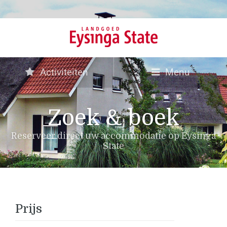
Activiteiten
Menu
Zoek & boek
Reserveer direct uw accommodatie op Eysinga
State
Prijs