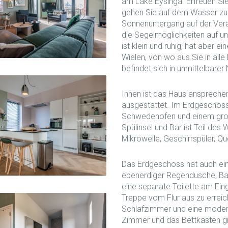
am Lake Eysinga. Erfreuen Sie
gehen Sie auf dem Wasser zu
Sonnenuntergang auf der Vera
die Segelmöglichkeiten auf un
ist klein und ruhig, hat aber
Wielen, von wo aus Sie in all
befindet sich in unmittelbarer
Innen ist das Haus anspreche
ausgestattet. Im Erdgeschoss
Schwedenofen und einem großz
Spülinsel und Bar ist Teil de
Mikrowelle, Geschirrspüler, 
Das Erdgeschoss hat auch ei
ebenerdiger Regendusche, B
eine separate Toilette am Ein
Treppe vom Flur aus zu erreich
Schlafzimmer und eine modern
Zimmer und das Bettkasten g