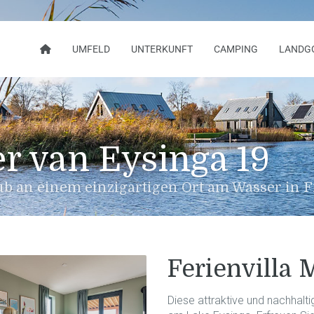
UMFELD
UNTERKUNFT
CAMPING
LANDG
er van Eysinga 19
b an einem einzigartigen Ort am Wasser in F
Ferienvilla 
Diese attraktive und nachhalti