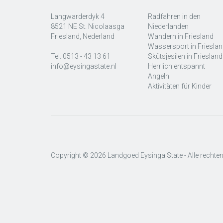
Langwarderdyk 4
Radfahren in den
8521 NE St. Nicolaasga
Niederlanden
Friesland, Nederland
Wandern in Friesland
Wassersport in Friesla
Tel:
0513 - 43 13 61
Skûtsjesilen in Friesland
info@eysingastate.nl
Herrlich entspannt
Angeln
Aktivitäten für Kinder
Copyright © 2026 Landgoed Eysinga State - Alle recht