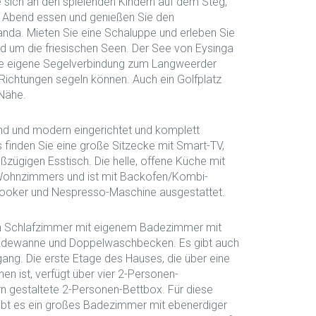
 sich an den spielenden Kindern auf dem Steg,
 Abend essen und genießen Sie den
nda. Mieten Sie eine Schaluppe und erleben Sie
d um die friesischen Seen. Der See von Eysinga
 eine eigene Segelverbindung zum Langweerder
e Richtungen segeln können. Auch ein Golfplatz
 Nähe.
nd und modern eingerichtet und komplett
 finden Sie eine große Sitzecke mit Smart-TV,
ügigen Esstisch. Die helle, offene Küche mit
s Wohnzimmers und ist mit Backofen/Kombi-
Quooker und Nespresso-Maschine ausgestattet.
n Schlafzimmer mit eigenem Badezimmer mit
adewanne und Doppelwaschbecken. Es gibt auch
gang. Die erste Etage des Hauses, die über eine
en ist, verfügt über vier 2-Personen-
 gestaltete 2-Personen-Bettbox. Für diese
ibt es ein großes Badezimmer mit ebenerdiger