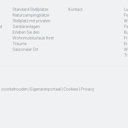
Standard-Stellplätze
Kontact
Lu
Naturcampingplätze
Fe
Stellplatz mit privaten
W
nd
Sanitäranlagen
Fe
Erleben Sie den
B
Wohnmobilurlaub Ihrer
Fr
Träume
Er
Saisonaler Ort
Wo
T
en voorbehouden |
Eigenarenportaal
|
Cookies
|
Privacy