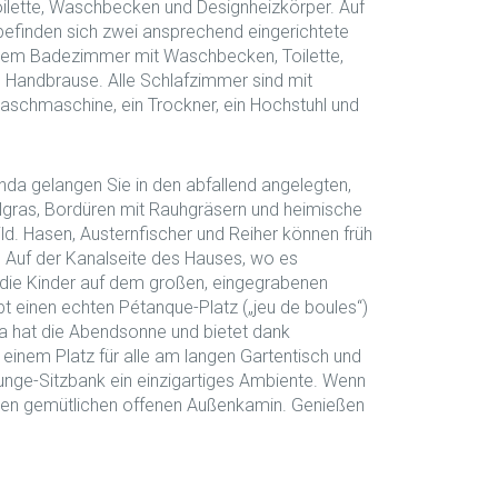
lette, Waschbecken und Designheizkörper. Auf
efinden sich zwei ansprechend eingerichtete
enem Badezimmer mit Waschbecken, Toilette,
Handbrause. Alle Schlafzimmer sind mit
Waschmaschine, ein Trockner, ein Hochstuhl und
anda gelangen Sie in den abfallend angelegten,
elgras, Bordüren mit Rauhgräsern und heimische
d. Hasen, Austernfischer und Reiher können früh
Auf der Kanalseite des Hauses, wo es
 die Kinder auf dem großen, eingegrabenen
t einen echten Pétanque-Platz („jeu de boules“)
da hat die Abendsonne und bietet dank
einem Platz für alle am langen Gartentisch und
unge-Sitzbank ein einzigartiges Ambiente. Wenn
s den gemütlichen offenen Außenkamin. Genießen