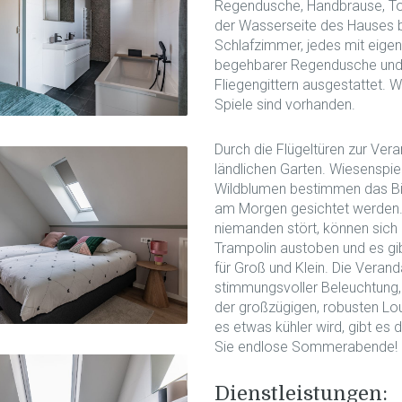
Regendusche, Handbrause, Toi
der Wasserseite des Hauses b
Schlafzimmer, jedes mit eig
begehbarer Regendusche und 
Fliegengittern ausgestattet. 
Spiele sind vorhanden.
Durch die Flügeltüren zur Ver
ländlichen Garten. Wiesenspi
Wildblumen bestimmen das Bil
am Morgen gesichtet werden. 
niemanden stört, können sich
Trampolin austoben und es gib
für Groß und Klein. Die Veran
stimmungsvoller Beleuchtung, 
der großzügigen, robusten Lo
es etwas kühler wird, gibt e
Sie endlose Sommerabende!
Dienstleistungen: