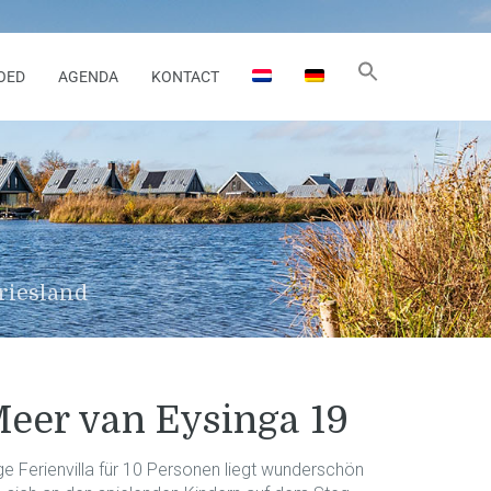
OED
AGENDA
KONTACT
riesland
Meer van Eysinga 19
ge Ferienvilla für 10 Personen liegt wunderschön