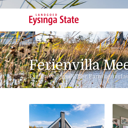
Ferienvilla Me
Ein unvergesslicher Familienurlau