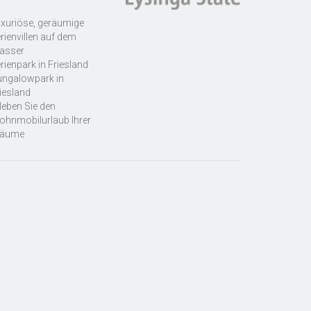
xuriöse, geräumige
rienvillen auf dem
asser
rienpark in Friesland
ungalowpark in
iesland
leben Sie den
hnmobilurlaub Ihrer
räume