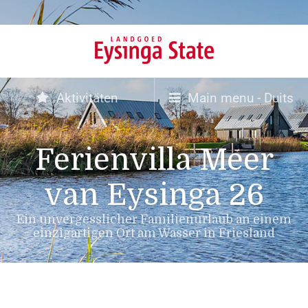
Aktivitäten
Main menu - Duits
Ferienvilla Meer
van Eysinga 26
Ein unvergesslicher Familienurlaub an einem
einzigartigen Ort am Wasser in Friesland