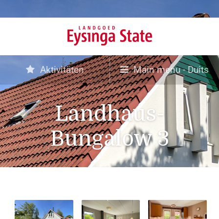
Aktivitäten
Main menu - Duits
Landhaus-
Bungalow 3