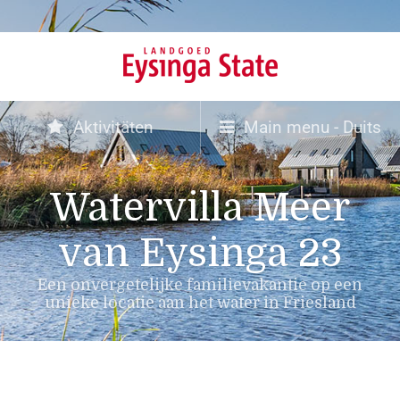
Aktivitäten
Main menu - Duits
Watervilla Meer
van Eysinga 23
Een onvergetelijke familievakantie op een
unieke locatie aan het water in Friesland