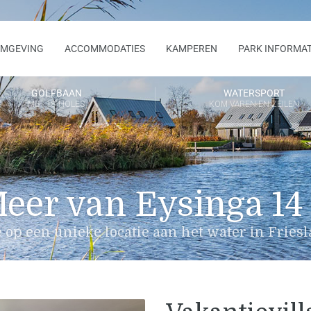
MGEVING
ACCOMMODATIES
KAMPEREN
PARK INFORMAT
GOLFBAAN
WATERSPORT
MET 18 HOLES
KOM VAREN EN ZEILEN
Meer van Eysinga 14
 op een unieke locatie aan het water in Fries