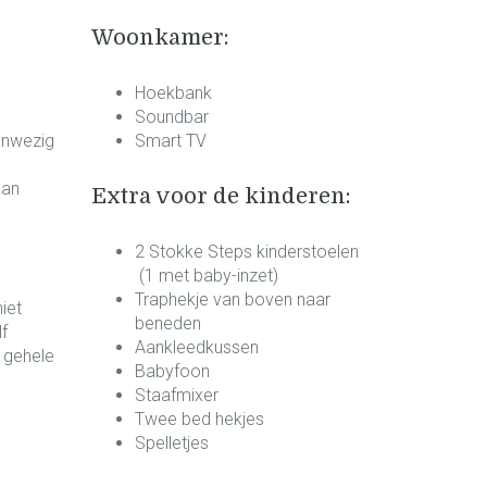
Woonkamer:
Hoekbank
Soundbar
anwezig
Smart TV
aan
Extra voor de kinderen:
2 Stokke Steps kinderstoelen
(1 met baby-inzet)
Traphekje van boven naar
iet
beneden
lf
Aankleedkussen
 gehele
Babyfoon
Staafmixer
Twee bed hekjes
Spelletjes