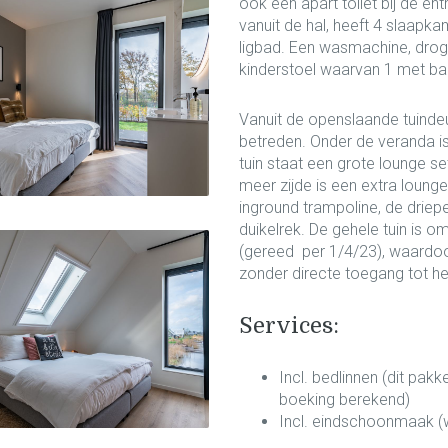
ook een apart toilet bij de en
vanuit de hal, heeft 4 slaap
ligbad. Een wasmachine, droge
kinderstoel waarvan 1 met bab
Vanuit de openslaande tuindeur
betreden. Onder de veranda is
tuin staat een grote lounge 
meer zijde is een extra loun
inground trampoline, de dri
duikelrek. De gehele tuin is 
(gereed per 1/4/23), waardoor
zonder directe toegang tot he
Services:
Incl. bedlinnen (dit pakk
boeking berekend)
Incl. eindschoonmaak (