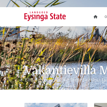
O
ACTIVITEITEN
OP EN RONDOM HET LANDGOED
Vakantievilla 
Een onvergetelijke familievakantie