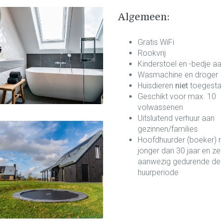
Algemeen:
Gratis WiFi
Rookvrij
Kinderstoel en -bedje a
Wasmachine en droger
Huisdieren
niet
toegest
Geschikt voor max. 10
volwassenen
Uitsluitend verhuur aan
gezinnen/families
Hoofdhuurder (boeker) n
jonger dan 30 jaar en ze
aanwezig gedurende de
huurperiode