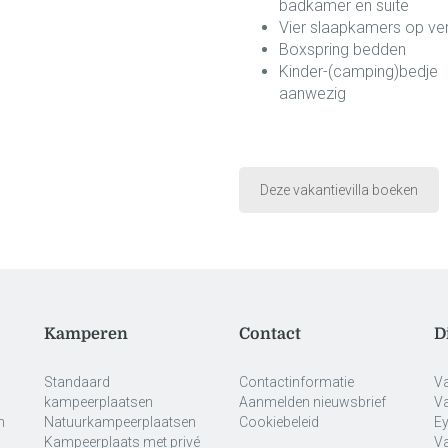
badkamer en suite
Vier slaapkamers op ve
Boxspring bedden
Kinder-(camping)bedje
aanwezig
Deze vakantievilla boeken
Kamperen
Contact
D
Standaard
Contactinformatie
Va
kampeerplaatsen
Aanmelden nieuwsbrief
V
n
Natuurkampeerplaatsen
Cookiebeleid
Ey
Kampeerplaats met privé
Va