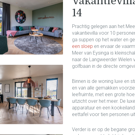
Vakantievil
14
Prachtig gelegen aan het Meer
vakantievilla voor 10 persone
ga suppen op het water en g
een sloep
en ervaar de vaarm
Meer van Eysinga is kleinschal
naar de Langweerder Wielen va
golfbaan in de directe omgevi
Binnen is de woning luxe en sti
en van alle gemakken voorzie
leefruimte, met een grote hoe
uitzicht over het meer. De lu
apparatuur en een kookeiland 
eettafel voor tien personen ui
Verder is er op de begane gr