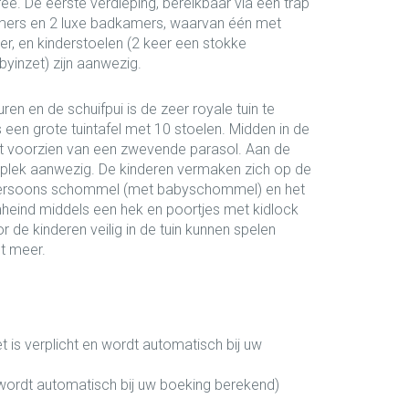
tree. De eerste verdieping, bereikbaar via een trap
kamers en 2 luxe badkamers, waarvan één met
r, en kinderstoelen (2 keer een stokke
yinzet) zijn aanwezig.
en en de schuifpui is de zeer royale tuin te
 een grote tuintafel met 10 stoelen. Midden in de
set voorzien van een zwevende parasol. Aan de
geplek aanwezig. De kinderen vermaken zich op de
epersoons schommel (met babyschommel) en het
omheind middels een hek en poortjes met kidlock
 de kinderen veilig in de tuin kunnen spelen
t meer.
et is verplicht en wordt automatisch bij uw
wordt automatisch bij uw boeking berekend)