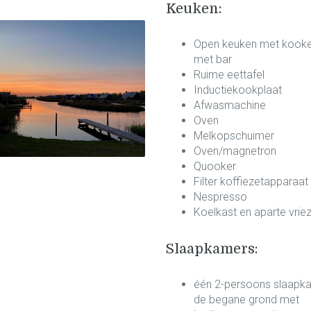
Keuken:
Open keuken met kooke
met bar
Ruime eettafel
Inductiekookplaat
Afwasmachine
Oven
Melkopschuimer
Oven/magnetron
Quooker
Filter koffiezetapparaat
Nespresso
Koelkast en aparte vrie
Slaapkamers:
één 2-persoons slaapk
de begane grond met