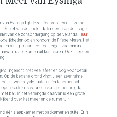
la Meer van Eysinga
 van Eysinga ligt deze sfeervolle en duurzame
n. Geniet van de spelende kinderen op de steiger,
eniet van de zonsondergang op de veranda.
Huur
ogelijkheden op en rondom de Friese Meren. Het
ig en rustig, maar heeft een eigen vaarbinding
nwaar u alle kanten uit kunt varen. Ook is er een
ng.
jlvol ingericht, met veel sfeer en oog voor detail
n. Op de begane grond vindt u een zeer ruime
kbank, twee royale fauteuils én fenomenaal
xe open keuken is voorzien van alle benodigde
met bar. In het verlengde daarvan is een grote
tkijkend over het meer en de ruime tuin.
ond één slaapkamer met badkamer en suite. Er is